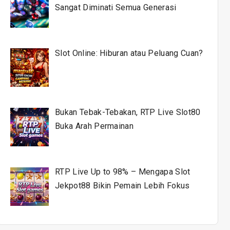
Sangat Diminati Semua Generasi
Slot Online: Hiburan atau Peluang Cuan?
Bukan Tebak-Tebakan, RTP Live Slot80
Buka Arah Permainan
RTP Live Up to 98% – Mengapa Slot
Jekpot88 Bikin Pemain Lebih Fokus