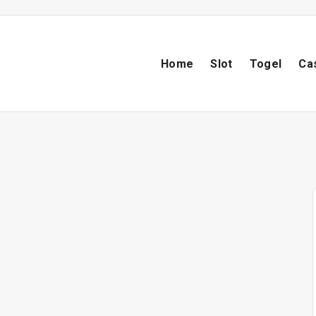
Home
Slot
Togel
Ca