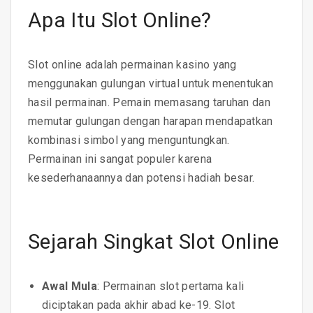
Apa Itu Slot Online?
Slot online adalah permainan kasino yang
menggunakan gulungan virtual untuk menentukan
hasil permainan. Pemain memasang taruhan dan
memutar gulungan dengan harapan mendapatkan
kombinasi simbol yang menguntungkan.
Permainan ini sangat populer karena
kesederhanaannya dan potensi hadiah besar.
Sejarah Singkat Slot Online
Awal Mula
: Permainan slot pertama kali
diciptakan pada akhir abad ke-19. Slot