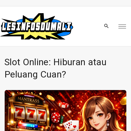
S
k
i
p
t
o
c
o
Slot Online: Hiburan atau
n
Peluang Cuan?
t
e
n
t