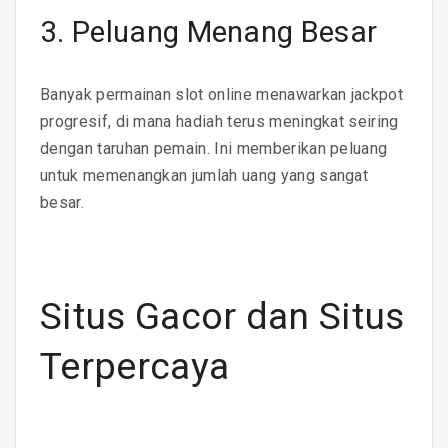
3. Peluang Menang Besar
Banyak permainan slot online menawarkan jackpot
progresif, di mana hadiah terus meningkat seiring
dengan taruhan pemain. Ini memberikan peluang
untuk memenangkan jumlah uang yang sangat
besar.
Situs Gacor dan Situs
Terpercaya