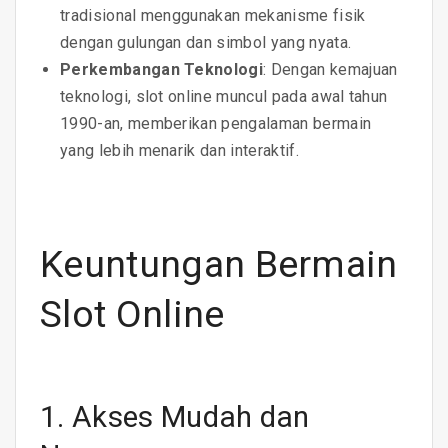
tradisional menggunakan mekanisme fisik
dengan gulungan dan simbol yang nyata.
Perkembangan Teknologi
: Dengan kemajuan
teknologi, slot online muncul pada awal tahun
1990-an, memberikan pengalaman bermain
yang lebih menarik dan interaktif.
Keuntungan Bermain
Slot Online
1. Akses Mudah dan