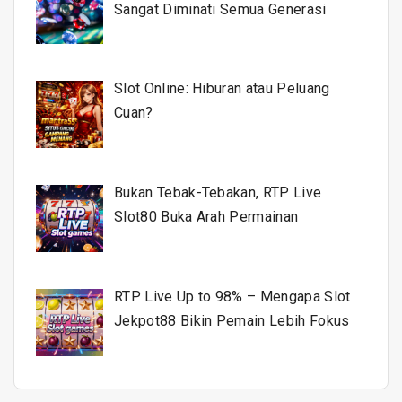
Sangat Diminati Semua Generasi
Slot Online: Hiburan atau Peluang
Cuan?
Bukan Tebak-Tebakan, RTP Live
Slot80 Buka Arah Permainan
RTP Live Up to 98% – Mengapa Slot
Jekpot88 Bikin Pemain Lebih Fokus