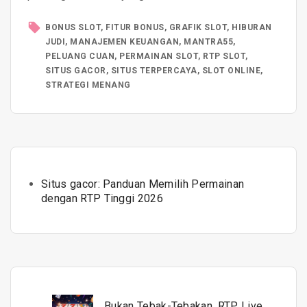
BONUS SLOT
FITUR BONUS
GRAFIK SLOT
HIBURAN
JUDI
MANAJEMEN KEUANGAN
MANTRA55
PELUANG CUAN
PERMAINAN SLOT
RTP SLOT
SITUS GACOR
SITUS TERPERCAYA
SLOT ONLINE
STRATEGI MENANG
Situs gacor: Panduan Memilih Permainan
dengan RTP Tinggi 2026
Bukan Tebak-Tebakan, RTP Live