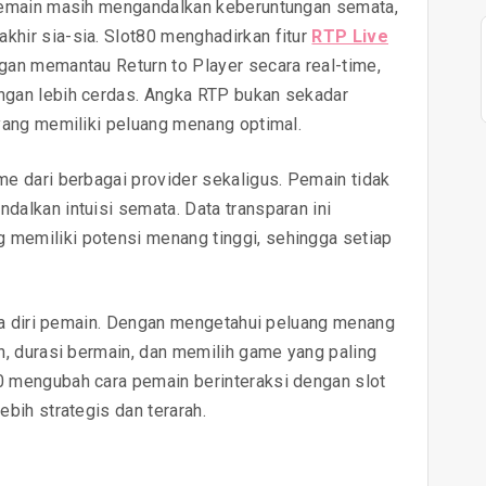
 pemain masih mengandalkan keberuntungan semata,
hir sia-sia. Slot80 menghadirkan fitur
RTP Live
gan memantau Return to Player secara real-time,
ngan lebih cerdas. Angka RTP bukan sekadar
yang memiliki peluang menang optimal.
e dari berbagai provider sekaligus. Pemain tidak
alkan intuisi semata. Data transparan ini
memiliki potensi menang tinggi, sehingga setiap
aya diri pemain. Dengan mengetahui peluang menang
n, durasi bermain, dan memilih game yang paling
0 mengubah cara pemain berinteraksi dengan slot
bih strategis dan terarah.