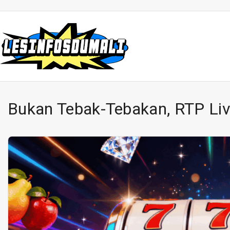
S
k
i
p
t
o
c
o
Bukan Tebak-Tebakan, RTP Liv
n
t
e
n
t