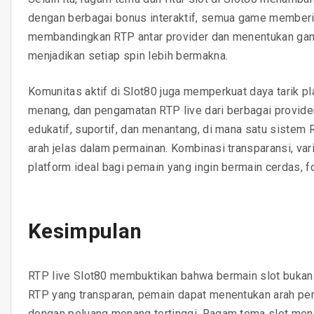
dengan berbagai bonus interaktif, semua game memberi
membandingkan RTP antar provider dan menentukan game
menjadikan setiap spin lebih bermakna.
Komunitas aktif di Slot80 juga memperkuat daya tarik pl
menang, dan pengamatan RTP live dari berbagai provide
edukatif, suportif, dan menantang, di mana satu sist
arah jelas dalam permainan. Kombinasi transparansi, var
platform ideal bagi pemain yang ingin bermain cerdas, 
Kesimpulan
RTP live Slot80 membuktikan bahwa bermain slot bukan
RTP yang transparan, pemain dapat menentukan arah pe
dengan peluang menang tertinggi. Ragam tema slot men