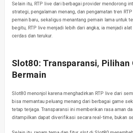
Selain itu, RTP live dari berbagai provider mendorong i
strategi, pengalaman menang, dan pengamatan tren RTP 
pemain baru, sekaligus menantang pemain lama untuk t
begitu, RTP live menjadi lebih dari angka; ia menjadi a
cerdas dan terukur.
Slot80: Transparansi, Piliha
Bermain
Slot80 menonjol karena menghadirkan RTP live dari sem
bisa memantau peluang menang dari berbagai game sekal
tetap terjaga. Transparansi ini memberikan rasa aman da
ditampilkan dapat diverifikasi secara real-time, bukan s
Selain itu, ragam tema dan fitur slot di Slot80 menamba