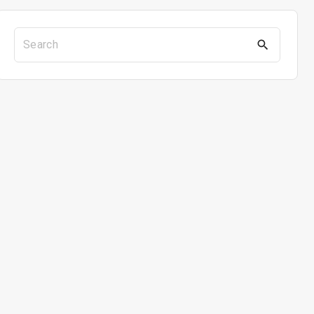
S
e
a
r
c
h
f
o
r
: