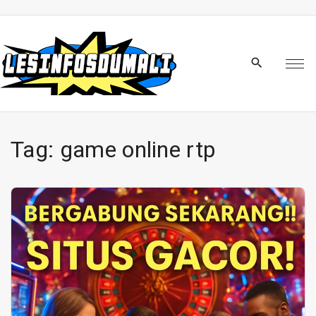
S
k
i
p
t
o
c
o
Tag:
game online rtp
n
t
e
n
t