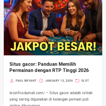
Situs gacor: Panduan Memilih
Permainan dengan RTP Tinggi 2026
PAUL BRYANT
JANUARY 15, 2026
SLOT
lesinfosdumali.com/ – Situs gacor adalah istilah
yang sering digunakan di kalangan pemain judi
online, khususnya…