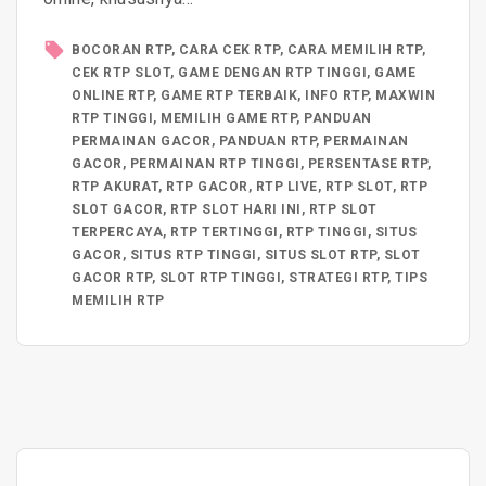
BOCORAN RTP
CARA CEK RTP
CARA MEMILIH RTP
CEK RTP SLOT
GAME DENGAN RTP TINGGI
GAME
ONLINE RTP
GAME RTP TERBAIK
INFO RTP
MAXWIN
RTP TINGGI
MEMILIH GAME RTP
PANDUAN
PERMAINAN GACOR
PANDUAN RTP
PERMAINAN
GACOR
PERMAINAN RTP TINGGI
PERSENTASE RTP
RTP AKURAT
RTP GACOR
RTP LIVE
RTP SLOT
RTP
SLOT GACOR
RTP SLOT HARI INI
RTP SLOT
TERPERCAYA
RTP TERTINGGI
RTP TINGGI
SITUS
GACOR
SITUS RTP TINGGI
SITUS SLOT RTP
SLOT
GACOR RTP
SLOT RTP TINGGI
STRATEGI RTP
TIPS
MEMILIH RTP