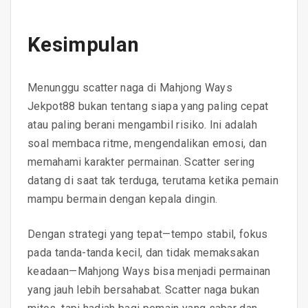
Kesimpulan
Menunggu scatter naga di Mahjong Ways
Jekpot88 bukan tentang siapa yang paling cepat
atau paling berani mengambil risiko. Ini adalah
soal membaca ritme, mengendalikan emosi, dan
memahami karakter permainan. Scatter sering
datang di saat tak terduga, terutama ketika pemain
mampu bermain dengan kepala dingin.
Dengan strategi yang tepat—tempo stabil, fokus
pada tanda-tanda kecil, dan tidak memaksakan
keadaan—Mahjong Ways bisa menjadi permainan
yang jauh lebih bersahabat. Scatter naga bukan