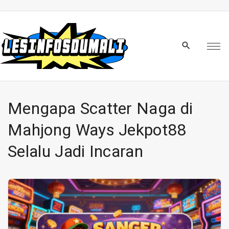
S
k
i
p
t
o
c
o
Mengapa Scatter Naga di
n
Mahjong Ways Jekpot88
t
e
Selalu Jadi Incaran
n
t