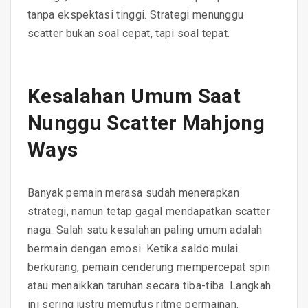
tanpa ekspektasi tinggi. Strategi menunggu
scatter bukan soal cepat, tapi soal tepat.
Kesalahan Umum Saat
Nunggu Scatter Mahjong
Ways
Banyak pemain merasa sudah menerapkan
strategi, namun tetap gagal mendapatkan scatter
naga. Salah satu kesalahan paling umum adalah
bermain dengan emosi. Ketika saldo mulai
berkurang, pemain cenderung mempercepat spin
atau menaikkan taruhan secara tiba-tiba. Langkah
ini sering justru memutus ritme permainan.