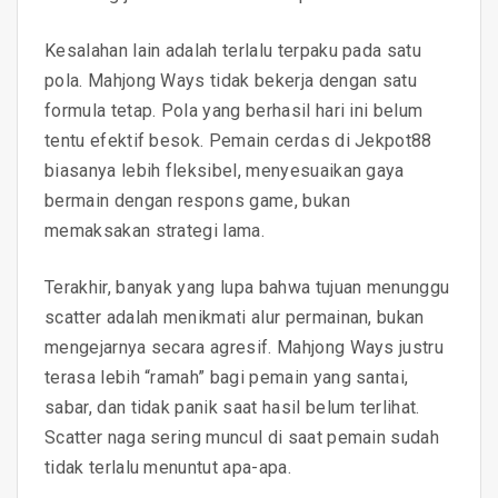
Kesalahan lain adalah terlalu terpaku pada satu
pola. Mahjong Ways tidak bekerja dengan satu
formula tetap. Pola yang berhasil hari ini belum
tentu efektif besok. Pemain cerdas di Jekpot88
biasanya lebih fleksibel, menyesuaikan gaya
bermain dengan respons game, bukan
memaksakan strategi lama.
Terakhir, banyak yang lupa bahwa tujuan menunggu
scatter adalah menikmati alur permainan, bukan
mengejarnya secara agresif. Mahjong Ways justru
terasa lebih “ramah” bagi pemain yang santai,
sabar, dan tidak panik saat hasil belum terlihat.
Scatter naga sering muncul di saat pemain sudah
tidak terlalu menuntut apa-apa.